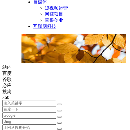
自媒体
短视频运营
网赚项目
草根创业
互联网科技
站内
百度
谷歌
必应
搜狗
360