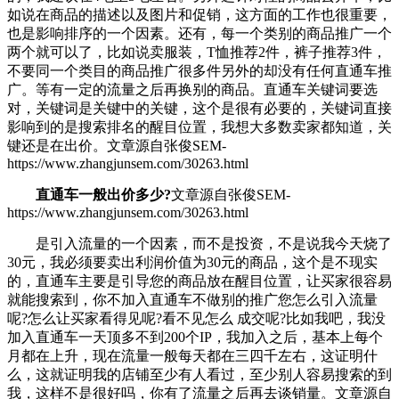
如说在商品的描述以及图片和促销，这方面的工作也很重要，
也是影响排序的一个因素。还有，每一个类别的商品推广一个
两个就可以了，比如说卖服装，T恤推荐2件，裤子推荐3件，
不要同一个类目的商品推广很多件另外的却没有任何直通车推
广。等有一定的流量之后再换别的商品。直通车关键词要选
对，关键词是关键中的关键，这个是很有必要的，关键词直接
影响到的是搜索排名的醒目位置，我想大多数卖家都知道，关
键还是在出价。
文章源自张俊SEM-
https://www.zhangjunsem.com/30263.html
直通车一般出价多少?
文章源自张俊SEM-
https://www.zhangjunsem.com/30263.html
是引入流量的一个因素，而不是投资，不是说我今天烧了
30元，我必须要卖出利润价值为30元的商品，这个是不现实
的，直通车主要是引导您的商品放在醒目位置，让买家很容易
就能搜索到，你不加入直通车不做别的推广您怎么引入流量
呢?怎么让买家看得见呢?看不见怎么 成交呢?比如我吧，我没
加入直通车一天顶多不到200个IP，我加入之后，基本上每个
月都在上升，现在流量一般每天都在三四千左右，这证明什
么，这就证明我的店铺至少有人看过，至少别人容易搜索的到
我，这样不是很好吗，你有了流量之后再去谈销量。
文章源自