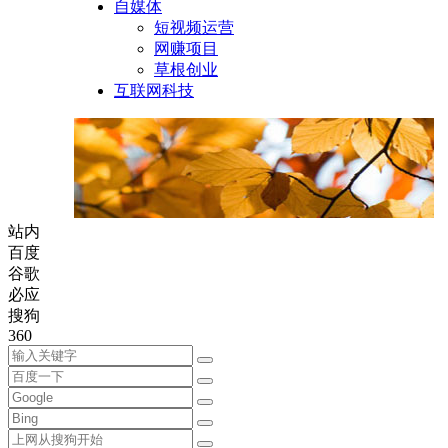
自媒体
短视频运营
网赚项目
草根创业
互联网科技
站内
百度
谷歌
必应
搜狗
360