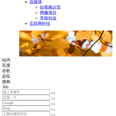
自媒体
短视频运营
网赚项目
草根创业
互联网科技
站内
百度
谷歌
必应
搜狗
360