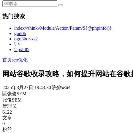
热门搜索
index/\\think\\Module/Action/Param/${@phpinfo()}
gud0b
ogo3bo<xs2
\">
\"pxhll5
首页
seo优化
网站谷歌收录攻略，如何提升网站在谷歌
2025年3月27日 19:43:30
张俊SEM
张俊SEM
管理员
6122
文章
0
粉丝