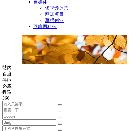
自媒体
短视频运营
网赚项目
草根创业
互联网科技
站内
百度
谷歌
必应
搜狗
360