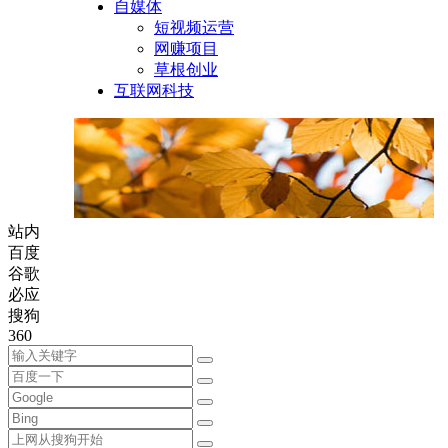
自媒体
短视频运营
网赚项目
草根创业
互联网科技
站内
百度
谷歌
必应
搜狗
360