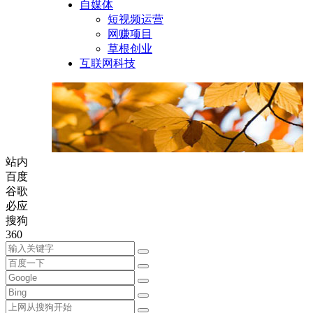
自媒体
短视频运营
网赚项目
草根创业
互联网科技
站内
百度
谷歌
必应
搜狗
360