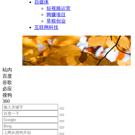
自媒体
短视频运营
网赚项目
草根创业
互联网科技
站内
百度
谷歌
必应
搜狗
360