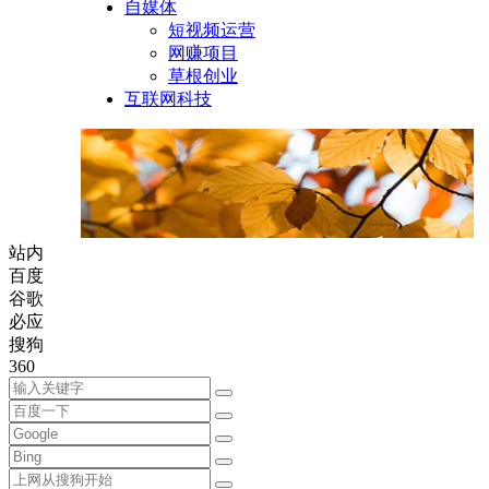
自媒体
短视频运营
网赚项目
草根创业
互联网科技
站内
百度
谷歌
必应
搜狗
360