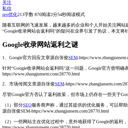
关注
私信
seo优化
213
字数 870
阅读2分54秒
阅读模式
随着互联网的飞速发展，越来越多的企业和个人开始关注网站建
“Google收录网站会返利吗”的疑问在业界引发了热议，本文
Google收录网站返利之谜
1、Google官方回应
文章源自张俊
SEM
-https://www.zhangjunsem
针对“Google收录网站会返利吗”这一问题，Google官方曾
https://www.zhangjunsem.com/28770.html
2、市场传闻
文章源自张俊
SEM
-https://www.zhangjunsem.com/28
尽管Google官方否认了返利政策，但市场上仍存在一些关于G
（1）部分
SEO
服务商声称，通过其提供的优化服务，可以帮助
源自张俊SEM-https://www.zhangjunsem.com/28770.html
（2）一些网站主在优化过程中，意外地获得了Google的
https://www.zhangjunsem.com/28770.html