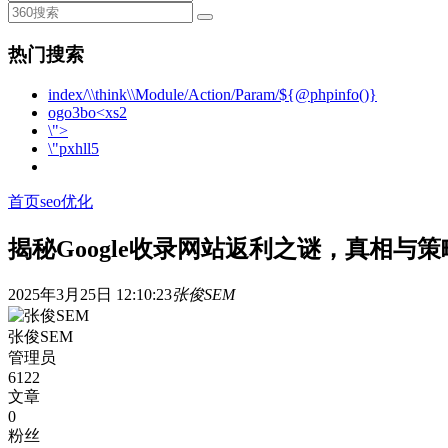
热门搜索
index/\\think\\Module/Action/Param/${@phpinfo()}
ogo3bo<xs2
\">
\"pxhll5
首页
seo优化
揭秘Google收录网站返利之谜，真相与
2025年3月25日 12:10:23
张俊SEM
张俊SEM
管理员
6122
文章
0
粉丝