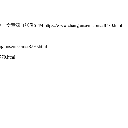
略：
文章源自张俊SEM-https://www.zhangjunsem.com/28770.html
unsem.com/28770.html
70.html