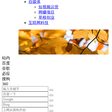
自媒体
短视频运营
网赚项目
草根创业
互联网科技
站内
百度
谷歌
必应
搜狗
360