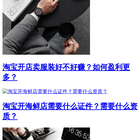
淘宝开店卖服装好不好赚？如何盈利更
多？
淘宝开海鲜店需要什么证件？需要什么资
质？