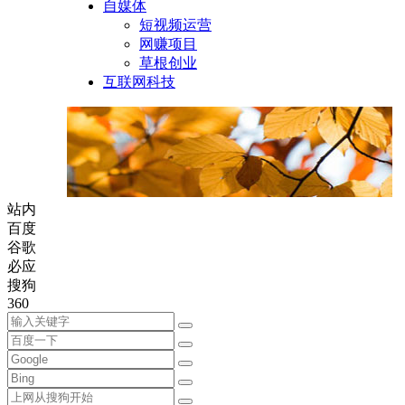
自媒体
短视频运营
网赚项目
草根创业
互联网科技
站内
百度
谷歌
必应
搜狗
360