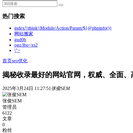
热门搜索
index/\\think\\Module/Action/Param/${@phpinfo()}
网站搬家
gud0b
ogo3bo<xs2
\">
首页
seo优化
揭秘收录最好的网站官网，权威、全面、
2025年3月24日 11:27:51
张俊SEM
张俊SEM
管理员
6122
文章
0
粉丝