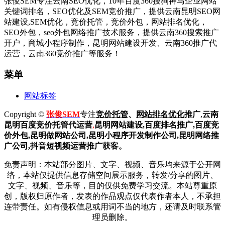
张俊SEM专注云南SEO优化，10年百度360搜狗神马企业网站
关键词排名，SEO优化及SEM竞价推广，提供云南昆明SEO网
站建设,SEM优化，竞价托管，竞价外包，网站排名优化，
SEO外包，seo外包网络推广技术服务，提供云南360搜索推广
开户，商城小程序制作，昆明网站建设开发、云南360推广代
运营，云南360竞价推广等服务！
菜单
网站标签
Copyright ©
张俊SEM
专注
竞价托管
、
网站排名优化
推广
,
云南
昆明
百度
竞价托管代运营
,
昆明网站建设
,百度排名推广,
百度竞
价外包,昆明做网站公司,
昆明小程序开发制作公司,昆明网络推
广公司,抖音短视频运营推广获客。
免责声明：本站部分图片、文字、视频、音乐均来源于公开网
络，本站仅提供信息存储空间展示服务，转发/分享的图片、
文字、视频、音乐等，目的仅供免费学习交流。本站尊重原
创，版权归原作者，发表的作品观点仅代表作者本人，不承担
连带责任。如有侵权信息或用词不当的地方，还请及时联系管
理员删除。