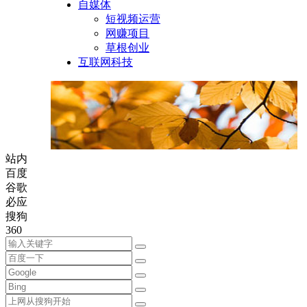
自媒体
短视频运营
网赚项目
草根创业
互联网科技
站内
百度
谷歌
必应
搜狗
360