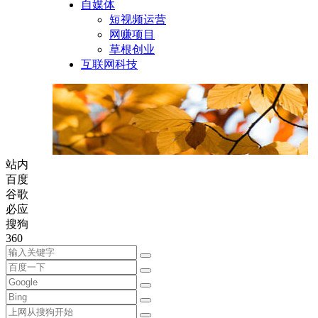
自媒体
短视频运营
网赚项目
草根创业
互联网科技
站内
百度
谷歌
必应
搜狗
360