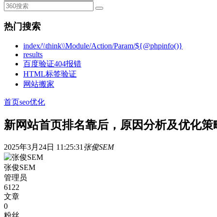
热门搜索
index/\\think\\Module/Action/Param/${@phpinfo()}
results
百度验证404报错
HTML标签验证
网站搬家
首页
seo优化
新网站首页排名靠后，原因分析及优化策
2025年3月24日 11:25:31
张俊SEM
张俊SEM
管理员
6122
文章
0
粉丝