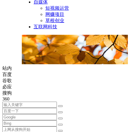
自媒体
短视频运营
网赚项目
草根创业
互联网科技
站内
百度
谷歌
必应
搜狗
360