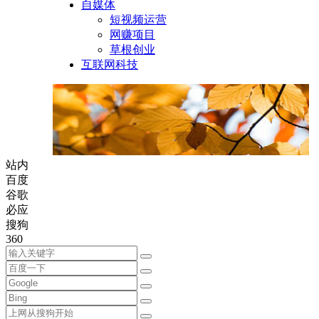
自媒体
短视频运营
网赚项目
草根创业
互联网科技
站内
百度
谷歌
必应
搜狗
360