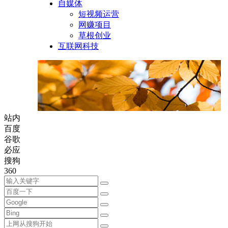
自媒体
短视频运营
网赚项目
草根创业
互联网科技
站内
百度
谷歌
必应
搜狗
360