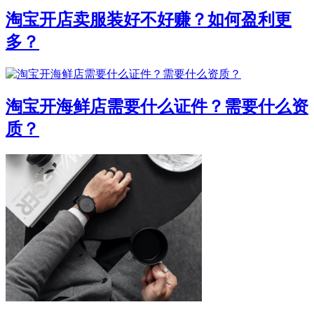
淘宝开店卖服装好不好赚？如何盈利更
多？
淘宝开海鲜店需要什么证件？需要什么资
质？