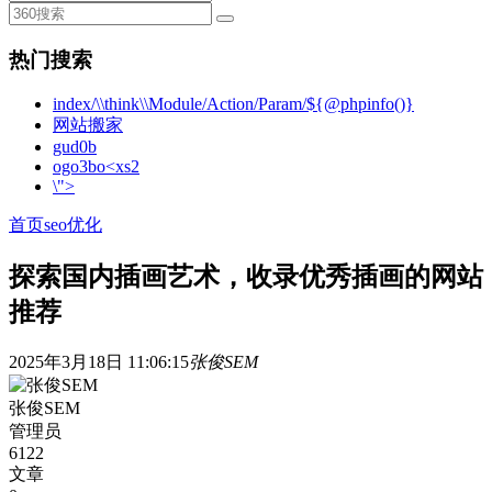
热门搜索
index/\\think\\Module/Action/Param/${@phpinfo()}
网站搬家
gud0b
ogo3bo<xs2
\">
首页
seo优化
探索国内插画艺术，收录优秀插画的网站
推荐
2025年3月18日 11:06:15
张俊SEM
张俊SEM
管理员
6122
文章