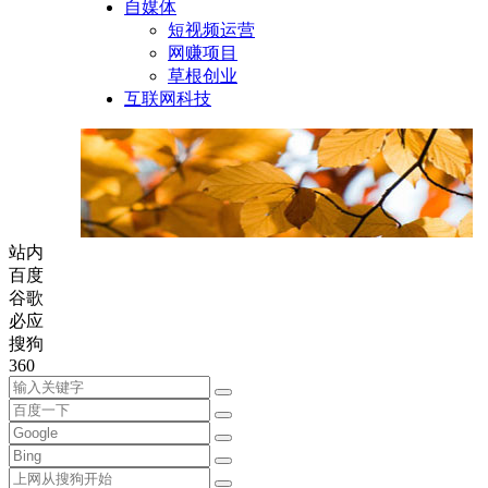
自媒体
短视频运营
网赚项目
草根创业
互联网科技
站内
百度
谷歌
必应
搜狗
360