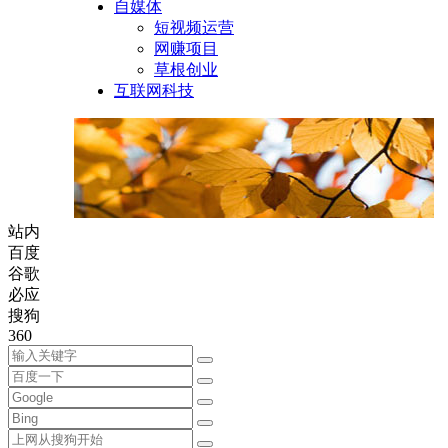
自媒体
短视频运营
网赚项目
草根创业
互联网科技
站内
百度
谷歌
必应
搜狗
360