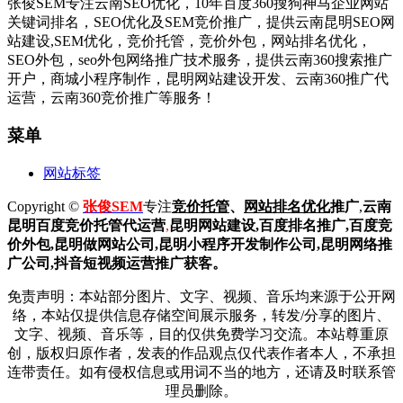
张俊SEM专注云南SEO优化，10年百度360搜狗神马企业网站
关键词排名，SEO优化及SEM竞价推广，提供云南昆明SEO网
站建设,SEM优化，竞价托管，竞价外包，网站排名优化，
SEO外包，seo外包网络推广技术服务，提供云南360搜索推广
开户，商城小程序制作，昆明网站建设开发、云南360推广代
运营，云南360竞价推广等服务！
菜单
网站标签
Copyright ©
张俊SEM
专注
竞价托管
、
网站排名优化
推广
,
云南
昆明
百度
竞价托管代运营
,
昆明网站建设
,百度排名推广,
百度竞
价外包,昆明做网站公司,
昆明小程序开发制作公司,昆明网络推
广公司,抖音短视频运营推广获客。
免责声明：本站部分图片、文字、视频、音乐均来源于公开网
络，本站仅提供信息存储空间展示服务，转发/分享的图片、
文字、视频、音乐等，目的仅供免费学习交流。本站尊重原
创，版权归原作者，发表的作品观点仅代表作者本人，不承担
连带责任。如有侵权信息或用词不当的地方，还请及时联系管
理员删除。