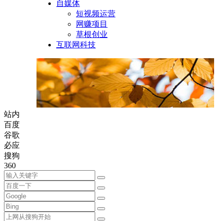
自媒体
短视频运营
网赚项目
草根创业
互联网科技
站内
百度
谷歌
必应
搜狗
360