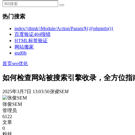
热门搜索
index/\\think\\Module/Action/Param/${@phpinfo()}
百度验证404报错
HTML标签验证
网站搬家
gud0b
首页
seo优化
如何检查网站被搜索引擎收录，全方位指
2025年3月7日 13:03:50
张俊SEM
张俊SEM
管理员
6122
文章
0
粉丝