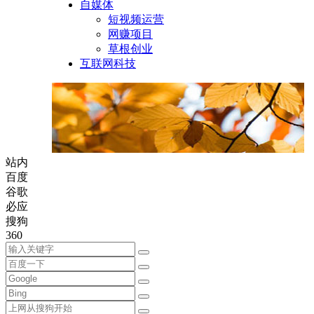
自媒体
短视频运营
网赚项目
草根创业
互联网科技
站内
百度
谷歌
必应
搜狗
360