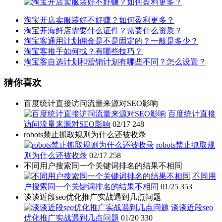
淘宝开店卖服装好不好赚？如何盈利更多？
淘宝开海鲜店需要什么证件？需要什么资质？
淘宝客通用计划佣金是不是固定的？一般是多少？
淘宝客推手如何找？有哪些技巧？
淘宝客自选计划和营销计划有哪些不同？怎么设置？
猜你喜欢
百度统计直接访问流量来源对SEO影响
百度统计直接
访问流量来源对SEO影响
02/17
248
robots禁止抓取规则为什么还被收录
robots禁止抓取规
则为什么还被收录
02/17
258
不同用户搜索同一个关键词排名的结果不相同
不同用
户搜索同一个关键词排名的结果不相同
01/25
353
谈谈近段seo优化推广实战遇到几点问题
谈谈近段seo
优化推广实战遇到几点问题
01/20
330