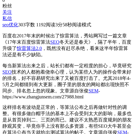
0
粉丝
关注
私信
seo优化
303
字数 1192
阅读3分58秒
阅读模式
百度在2017年末的时候出了惊雷算法，秀站网写过一篇文章
《17年末百度惊雷算法
SEO
冬天还是春天》，隔了半年，百度
升级了
惊雷算法2.0
，既然没有赶尽杀绝，看来这半年惊雷算
法还是有不少缺陷。
每当新算法出来之后，站长们都有一定程度的担心，毕竟研究
SEO
技术的人都抱着侥幸心理，认为某些人为的操作会带来好
的排名，好不容易研究出来了又被百度打击了。尤其2018年4-
5月之间都猜到有大更新，圈子里的朋友的网站都出现快照不
同步、排名忽上忽的现象。
文章源自张俊
SEM
-
https://www.zhangjunsem.com/27988.html
这样排名有波动是正常的，等算法公布之后再做针对性的调
整。有很多做白帽手法的基本上不会受到太大的影响，最多也
是从首页掉到二、三页的而已。建议不太熟悉百度规则的朋友
静观其变，毕竟你手上没有那么多资源，有些SEO大牛甚至会
在算法公布当天就给出测试算法的帖子。
文章源自张俊
SEM
-