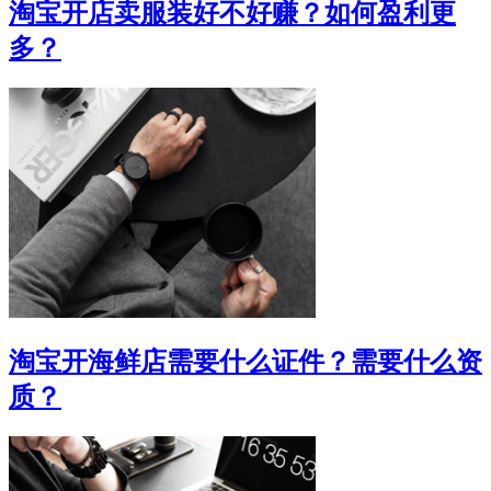
淘宝开店卖服装好不好赚？如何盈利更
多？
淘宝开海鲜店需要什么证件？需要什么资
质？