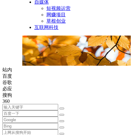
自媒体
短视频运营
网赚项目
草根创业
互联网科技
站内
百度
谷歌
必应
搜狗
360