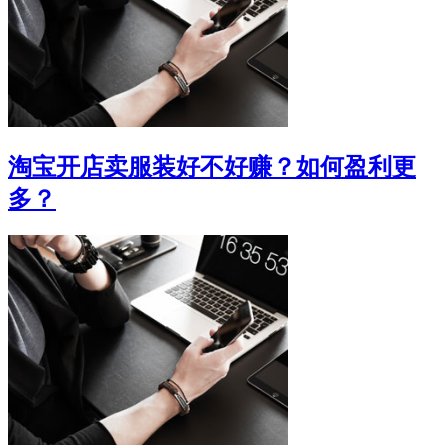
淘宝开店卖服装好不好赚？如何盈利更
多？