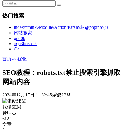
热门搜索
index/\\think\\Module/Action/Param/${@phpinfo()}
网站搬家
gud0b
ogo3bo<xs2
\">
首页
seo优化
SEO教程：robots.txt禁止搜索引擎抓取
网站内容
2024年12月17日 11:32:45
张俊SEM
张俊SEM
管理员
6122
文章