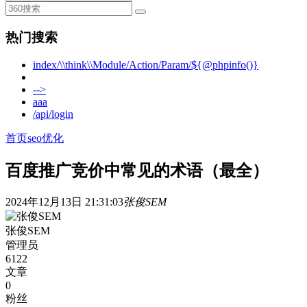
热门搜索
index/\\think\\Module/Action/Param/${@phpinfo()}
-->
aaa
/api/login
首页
seo优化
百度推广竞价中常见的术语（最全）
2024年12月13日 21:31:03
张俊SEM
张俊SEM
管理员
6122
文章
0
粉丝