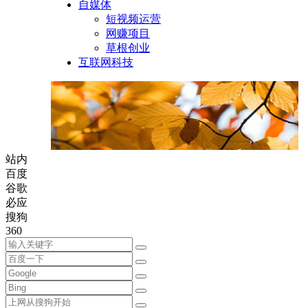
自媒体
短视频运营
网赚项目
草根创业
互联网科技
站内
百度
谷歌
必应
搜狗
360