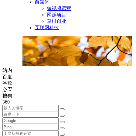
自媒体
短视频运营
网赚项目
草根创业
互联网科技
站内
百度
谷歌
必应
搜狗
360