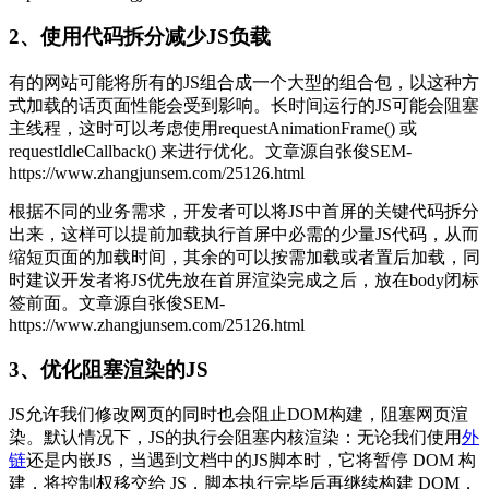
2、使用代码拆分减少JS负载
有的网站可能将所有的JS组合成一个大型的组合包，以这种方
式加载的话页面性能会受到影响。长时间运行的JS可能会阻塞
主线程，这时可以考虑使用requestAnimationFrame() 或
requestIdleCallback() 来进行优化。
文章源自张俊SEM-
https://www.zhangjunsem.com/25126.html
根据不同的业务需求，开发者可以将JS中首屏的关键代码拆分
出来，这样可以提前加载执行首屏中必需的少量JS代码，从而
缩短页面的加载时间，其余的可以按需加载或者置后加载，同
时建议开发者将JS优先放在首屏渲染完成之后，放在body闭标
签前面。
文章源自张俊SEM-
https://www.zhangjunsem.com/25126.html
3、优化阻塞渲染的JS
JS允许我们修改网页的同时也会阻止DOM构建，阻塞网页渲
染。默认情况下，JS的执行会阻塞内核渲染：无论我们使用
外
链
还是内嵌JS，当遇到文档中的JS脚本时，它将暂停 DOM 构
建，将控制权移交给 JS，脚本执行完毕后再继续构建 DOM，