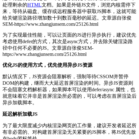
处理剩余的
HTML
文档。如果是外链JS文件，浏览内核需停下
来，等待从磁盘、缓存或远程服务器中获取JS脚本，这就可能
给关键渲染路径增加数十到数百毫秒的延迟。
文章源自张俊
SEM-https://www.zhangjunsem.com/25126.html
为了实现最佳性能，可以让页面的JS进行异步执行，建议优先
考虑使用defer的方式，其次是async方式，并去除关键渲染路
径中任何不必要的JS。
文章源自张俊SEM-
https://www.zhangjunsem.com/25126.html
优化JS的使用方式，优先使用异步JS资源
默认情况下，JS资源会阻塞解析，强制等待CSSOM并暂停
DOM的构建，继而大大延迟首屏渲染的时间。异步JS资源则
不会阻塞文档解析器，如果脚本可以使用defer/async 属性，也
就意味着它并非是首屏渲染所必需的，可以考虑在首屏渲染后
异步加载脚本。
延迟解析加载JS
为了最大限度减少内核渲染网页的工作量，建议开发者延迟所
有非必需的、对构建首屏渲染无关紧要的JS脚本，将JS优先放
在body闭标签处。