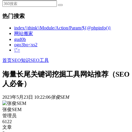
热门搜索
index/\\think\\Module/Action/Param/${@phpinfo()}
网站搬家
gud0b
ogo3bo<xs2
\">
首页
SEO知识
SEO工具
海量长尾关键词挖掘工具网站推荐（SEO
人必备）
2023年5月23日 10:22:06
张俊SEM
张俊SEM
管理员
6122
文章