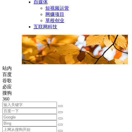
自媒体
短视频运营
网赚项目
草根创业
互联网科技
站内
百度
谷歌
必应
搜狗
360